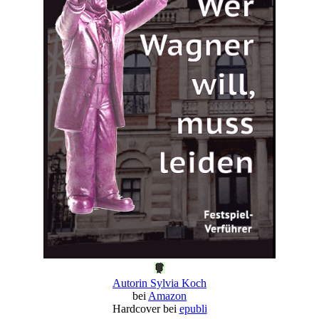
Autorin Sylvia Koch
bei
Amazon
Hardcover bei
epubli