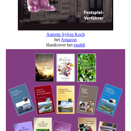
Autorin Sylvia Koch
bei
Amazon
Hardcover bei
epubli