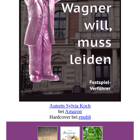
Autorin Sylvia Koch
bei
Amazon
Hardcover bei
epubli