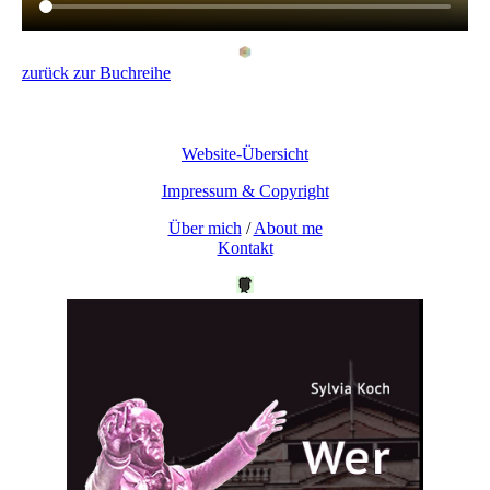
zurück zur Buchreihe
Website-Übersicht
Impressum & Copyright
Über mich
/
About me
Kontakt