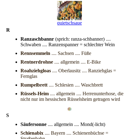
quietschsauer
R
Ranzaschbannr
(sprich: ranza-schbanner) ....
Schwaben .... Ranzenspanner = schlechter Wein
Rennsemmeln
.... Sachsen .... Füße
Rentnerdrohne
.... allgemein .... E-Bike
Roahziehgloas
.... Oberlausitz .... Ranziehglas =
Fernglas
Rumpelbrett
.... Schlesien .... Waschbrett
Rüssels-Heim
.... allgemein .... Herrenunterhose, die
nicht nur im hessischen Rüsselsheim getragen wird
S
Säufersonne
.... allgemein .... Mond(-licht)
Schienabix
.... Bayern .... Schienenbüchse =
Straßenbahn