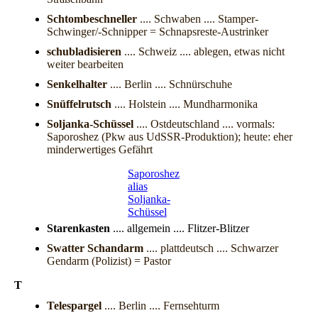
Schtombeschneller
.... Schwaben .... Stamper-
Schwinger/-Schnipper = Schnapsreste-Austrinker
schubladisieren
.... Schweiz .... ablegen, etwas nicht
weiter bearbeiten
Senkelhalter
.... Berlin .... Schnürschuhe
Snüffelrutsch
.... Holstein .... Mundharmonika
Soljanka-Schüssel
.... Ostdeutschland .... vormals:
Saporoshez (Pkw aus UdSSR-Produktion); heute: eher
minderwertiges Gefährt
Saporoshez
alias
Soljanka-
Schüssel
Starenkasten
.... allgemein .... Flitzer-Blitzer
Swatter Schandarm
.... plattdeutsch .... Schwarzer
Gendarm (Polizist) = Pastor
T
Telespargel
.... Berlin .... Fernsehturm