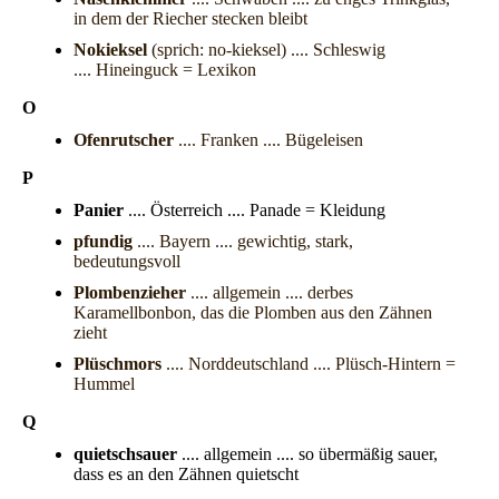
in dem der Riecher stecken bleibt
Nokieksel
(sprich: no-kieksel) .... Schleswig
.... Hineinguck = Lexikon
O
Ofenrutscher
.... Franken .... Bügeleisen
P
Panier
.... Österreich .... Panade = Kleidung
pfundig
.... Bayern .... gewichtig, stark,
bedeutungsvoll
Plombenzieher
.... allgemein .... derbes
Karamellbonbon, das die Plomben aus den Zähnen
zieht
Plüschmors
.... Norddeutschland .... Plüsch-Hintern =
Hummel
Q
quietschsauer
.... allgemein .... so übermäßig sauer,
dass es an den Zähnen quietscht