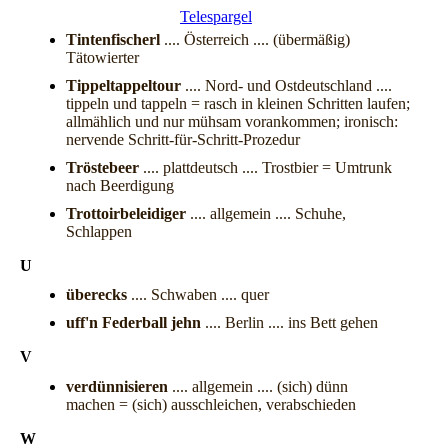
Telespargel
Tintenfischerl
.... Österreich .... (übermäßig)
Tätowierter
Tippeltappeltour
.... Nord- und Ostdeutschland ....
tippeln und tappeln = rasch in kleinen Schritten laufen;
allmählich und nur mühsam vorankommen; ironisch:
nervende Schritt-für-Schritt-Prozedur
Tröstebeer
.... plattdeutsch .... Trostbier = Umtrunk
nach Beerdigung
Trottoirbeleidiger
.... allgemein .... Schuhe,
Schlappen
U
überecks
.... Schwaben .... quer
uff'n Federball jehn
.... Berlin .... ins Bett gehen
V
verdünnisieren
.... allgemein .... (sich) dünn
machen = (sich) ausschleichen, verabschieden
W