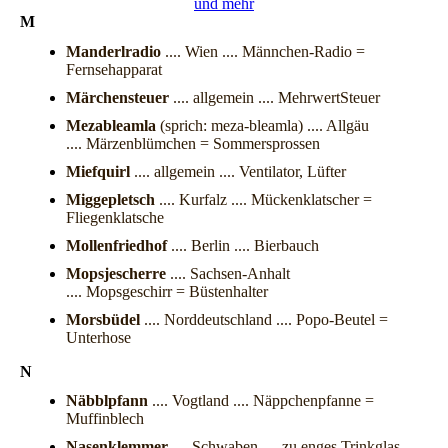
und mehr
M
Manderlradio
.... Wien .... Männchen-Radio =
Fernsehapparat
Märchensteuer
.... allgemein .... MehrwertSteuer
Mezableamla
(sprich: meza-bleamla) .... Allgäu
.... Märzenblümchen = Sommersprossen
Miefquirl
.... allgemein .... Ventilator, Lüfter
Miggepletsch
.... Kurfalz .... Mückenklatscher =
Fliegenklatsche
Mollenfriedhof
.... Berlin .... Bierbauch
Mopsjescherre
.... Sachsen-Anhalt
.... Mopsgeschirr = Büstenhalter
Morsbüdel
.... Norddeutschland .... Popo-Beutel =
Unterhose
N
Näbblpfann
.... Vogtland .... Näppchenpfanne =
Muffinblech
Nasenklemmer
.... Schwaben .... zu enges Trinkglas,