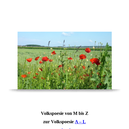
Multi ( Kulti ) Deutsch
Volkspoesie von M bis Z
zur Volkspoesie
A – L