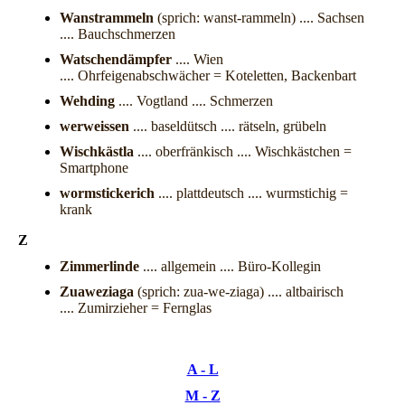
Wanstrammeln
(sprich: wanst-rammeln) .... Sachsen
.... Bauchschmerzen
Watschendämpfer
.... Wien
.... Ohrfeigenabschwächer = Koteletten, Backenbart
Wehding
.... Vogtland .... Schmerzen
werweissen
.... baseldütsch .... rätseln, grübeln
Wischkästla
.... oberfränkisch .... Wischkästchen =
Smartphone
wormstickerich
.... plattdeutsch .... wurmstichig =
krank
Z
Zimmerlinde
.... allgemein .... Büro-Kollegin
Zuaweziaga
(sprich: zua-we-ziaga) .... altbairisch
.... Zumirzieher = Fernglas
A - L
M - Z