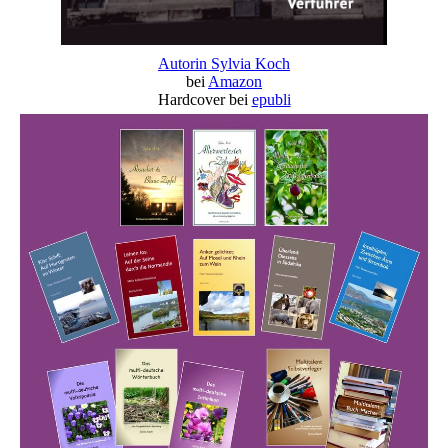
Autorin Sylvia Koch
bei
Amazon
Hardcover bei
epubli