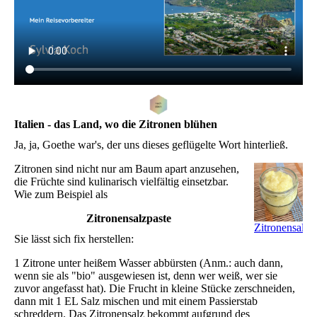
Italien - das Land, wo die Zitronen blühen
Ja, ja, Goethe war's, der uns dieses geflügelte Wort hinterließ.
Zitronen sind nicht nur am Baum apart anzusehen,
die Früchte sind kulinarisch vielfältig einsetzbar.
Wie zum Beispiel als
Zitronensalzpaste
Zitronensalz(p
Sie lässt sich fix herstellen:
1 Zitrone unter heißem Wasser abbürsten (Anm.: auch dann,
wenn sie als "bio" ausgewiesen ist, denn wer weiß, wer sie
zuvor angefasst hat). Die Frucht in kleine Stücke zerschneiden,
dann mit 1 EL Salz mischen und mit einem Passierstab
schreddern. Das Zitronensalz bekommt aufgrund des