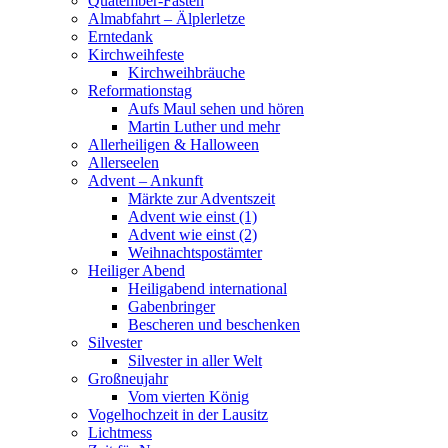
Quatember-Fasten
Almabfahrt – Älplerletze
Erntedank
Kirchweihfeste
Kirchweihbräuche
Reformationstag
Aufs Maul sehen und hören
Martin Luther und mehr
Allerheiligen & Halloween
Allerseelen
Advent – Ankunft
Märkte zur Adventszeit
Advent wie einst (1)
Advent wie einst (2)
Weihnachtspostämter
Heiliger Abend
Heiligabend international
Gabenbringer
Bescheren und beschenken
Silvester
Silvester in aller Welt
Großneujahr
Vom vierten König
Vogelhochzeit in der Lausitz
Lichtmess