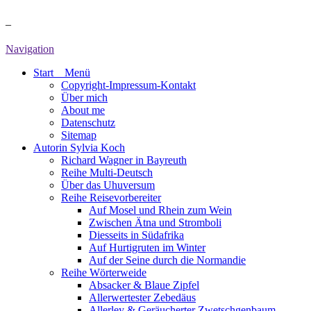
–
Navigation
Start _ Menü
Copyright-Impressum-Kontakt
Über mich
About me
Datenschutz
Sitemap
Autorin Sylvia Koch
Richard Wagner in Bayreuth
Reihe Multi-Deutsch
Über das Uhuversum
Reihe Reisevorbereiter
Auf Mosel und Rhein zum Wein
Zwischen Ätna und Stromboli
Diesseits in Südafrika
Auf Hurtigruten im Winter
Auf der Seine durch die Normandie
Reihe Wörterweide
Absacker & Blaue Zipfel
Allerwertester Zebedäus
Allerley & Geräucherter Zwetschgenbaum