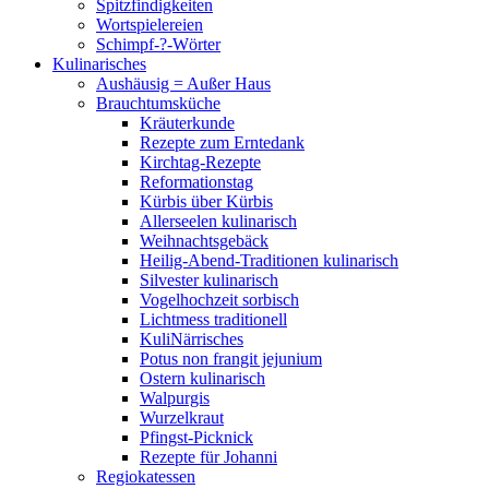
Spitzfindigkeiten
Wortspielereien
Schimpf-?-Wörter
Kulinarisches
Aushäusig = Außer Haus
Brauchtumsküche
Kräuterkunde
Rezepte zum Erntedank
Kirchtag-Rezepte
Reformationstag
Kürbis über Kürbis
Allerseelen kulinarisch
Weihnachtsgebäck
Heilig-Abend-Traditionen kulinarisch
Silvester kulinarisch
Vogelhochzeit sorbisch
Lichtmess traditionell
KuliNärrisches
Potus non frangit jejunium
Ostern kulinarisch
Walpurgis
Wurzelkraut
Pfingst-Picknick
Rezepte für Johanni
Regiokatessen