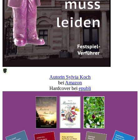
Autorin Sylvia Koch
bei
Amazon
Hardcover bei
epubli