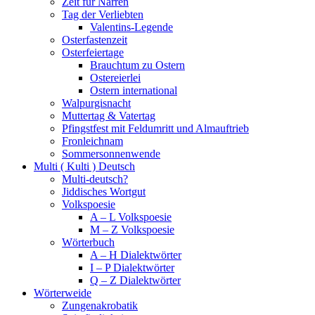
Zeit für Narren
Tag der Verliebten
Valentins-Legende
Osterfastenzeit
Osterfeiertage
Brauchtum zu Ostern
Ostereierlei
Ostern international
Walpurgisnacht
Muttertag & Vatertag
Pfingstfest mit Feldumritt und Almauftrieb
Fronleichnam
Sommersonnenwende
Multi ( Kulti ) Deutsch
Multi-deutsch?
Jiddisches Wortgut
Volkspoesie
A – L Volkspoesie
M – Z Volkspoesie
Wörterbuch
A – H Dialektwörter
I – P Dialektwörter
Q – Z Dialektwörter
Wörterweide
Zungenakrobatik