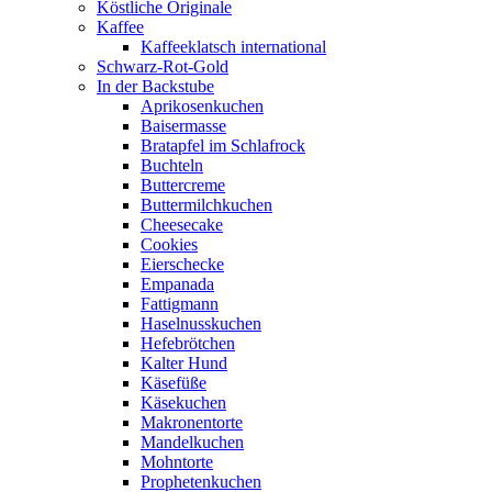
Köstliche Originale
Kaffee
Kaffeeklatsch international
Schwarz-Rot-Gold
In der Backstube
Aprikosenkuchen
Baisermasse
Bratapfel im Schlafrock
Buchteln
Buttercreme
Buttermilchkuchen
Cheesecake
Cookies
Eierschecke
Empanada
Fattigmann
Haselnusskuchen
Hefebrötchen
Kalter Hund
Käsefüße
Käsekuchen
Makronentorte
Mandelkuchen
Mohntorte
Prophetenkuchen