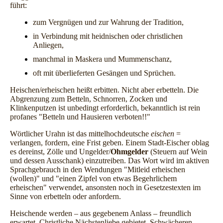
führt:
zum Vergnügen und zur Wahrung der Tradition,
in Verbindung mit heidnischen oder christlichen
Anliegen,
manchmal in Maskera und Mummenschanz,
oft mit überlieferten Gesängen und Sprüchen.
Heischen/erheischen heißt erbitten. Nicht aber erbetteln. Die
Abgrenzung zum Betteln, Schnorren, Zocken und
Klinkenputzen ist unbedingt erforderlich, bekanntlich ist rein
profanes "Betteln und Hausieren verboten!!"
Wörtlicher Urahn ist das mittelhochdeutsche
eischen
=
verlangen, fordern, eine Frist geben. Einem Stadt-Eischer oblag
es dereinst, Zölle und Ungelder/
Ohmgelder
(Steuern auf Wein
und dessen Ausschank) einzutreiben. Das Wort wird im aktiven
Sprachgebrauch in den Wendungen "Mitleid erheischen
(wollen)" und "einen Zipfel von etwas Begehrlichem
erheischen" verwendet, ansonsten noch in Gesetzestexten im
Sinne von erbetteln oder anfordern.
Heischende werden – aus gegebenem Anlass – freundlich
erwartet. Christliche Nächstenliebe gebietet, Schwächeren