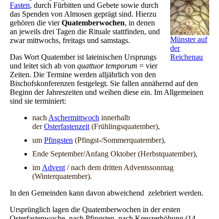
Fasten
, durch Fürbitten und Gebete sowie durch
das Spenden von Almosen geprägt sind. Hierzu
gehören die vier
Quatemberwochen
, in denen
an jeweils drei Tagen die Rituale stattfinden, und
Münster auf
zwar mittwochs, freitags und samstags.
der
Das Wort Quatember ist lateinischen Ursprungs
Reichenau
und leitet sich ab von
quattuor temporum
= vier
Zeiten. Die Termine werden alljährlich von den
Bischofskonferenzen festgelegt. Sie fallen annähernd auf den
Beginn der Jahreszeiten und weihen diese ein. Im Allgemeinen
sind sie terminiert:
nach
Aschermittwoch
innerhalb
der
Osterfastenzeit
(Frühlingsquatember),
um
Pfingsten
(Pfingst-/Sommerquatember),
Ende September/Anfang Oktober (Herbstquatember),
im
Advent
/ nach dem dritten Adventssonntag
(Winterquatember).
In den Gemeinden kann davon abweichend zelebriert werden.
Ursprünglich lagen die Quatemberwochen in der ersten
Osterfastenwoche,
nach Pfingsten, nach Kreuzerhöhung (14.