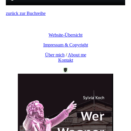
zurück zur Buchreihe
Website-Übersicht
Impressum & Copyright
Über mich
/
About me
Kontakt