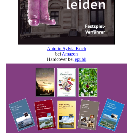
Autorin Sylvia Koch
bei
Amazon
Hardcover bei
epubli