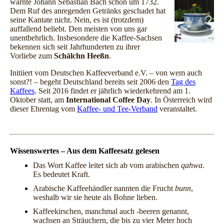
warnte Johann Sebastian Bach schon um 1732.
Dem Ruf des anregenden Getränks geschadet hat
seine Kantate nicht. Nein, es ist (trotzdem)
auffallend beliebt. Den meisten von uns gar
unentbehrlich. Insbesondere die Kaffee-Sachsen
bekennen sich seit Jahrhunderten zu ihrer
Vorliebe zum
Schälchn Heeßn
.
Initiiert vom Deutschen Kaffeeverband e.V. – von wem auch
sonst?! – begeht Deutschland bereits seit 2006 den
Tag des
Kaffees
. Seit 2016 findet er jährlich wiederkehrend am 1.
Oktober statt, am
International Coffee Day
. In Österreich wird
dieser Ehrentag vom
Kaffee- und Tee-Verband
veranstaltet.
Wissenswertes – Aus dem Kaffeesatz gelesen
Das Wort Kaffee leitet sich ab vom arabischen
qahwa
.
Es bedeutet Kraft.
Arabische Kaffeehändler nannten die Frucht
bunn
,
weshalb wir sie heute als Bohne lieben.
Kaffeekirschen, manchmal auch -beeren genannt,
wachsen an Sträuchern, die bis zu vier Meter hoch